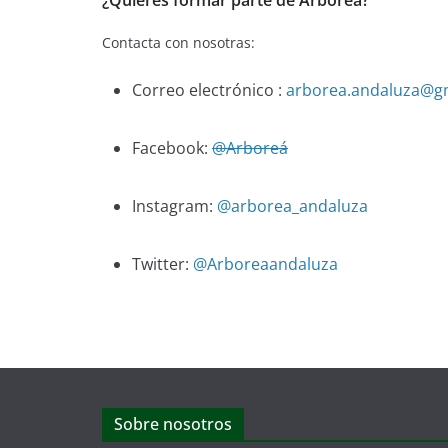
¿Quieres formar parte de Arboreá?
Contacta con nosotras:
Correo electrónico :
arborea.andaluza@g
Facebook:
@Arboreá
Instagram:
@arborea_andaluza
Twitter:
@Arboreaandaluza
Sobre nosotros