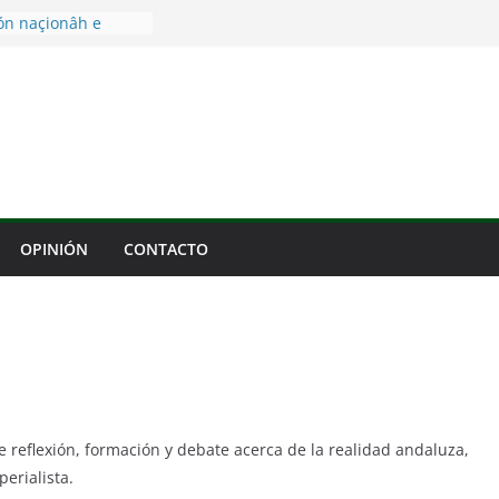
ión naçionâh e
mbio climático y
o brote de
l cáncer: La
ura al servicio de
volución Cubana
manidad
olidaridad ante el
OPINIÓN
CONTACTO
tro Social
urín
reflexión, formación y debate acerca de la realidad andaluza,
perialista.