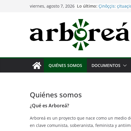
Saltar
Lo último:
Çinôççis: çituaç
viernes, agosto 7, 2026
al
intênnaçionâh
Imperialismo, ca
contenido
pandemias; nuev
hantavirus
Vacunas contra e
ciencia y la cult
los pueblos
La luz de la Re
ilumina a la hu
Comunicado de s
QUIÉNES SOMOS
DOCUMENTOS
desalojo del Cen
Askatasuna de T
Quiénes somos
¿Qué es Arboreá?
Arboreá es un proyecto que nace como un medio de 
en clave comunista, soberanista, feminista y antiim